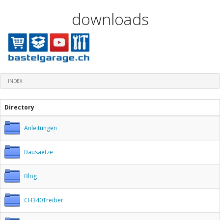
downloads
INDEX
Directory
Anleitungen
Bausaetze
Blog
CH340Treiber