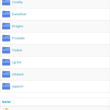
Creality
Datasheet
Dragino
Produkte
Treiber
cgi-bin
m5stack
support
Datei