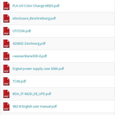
PLA-UV-Color-Change-MSDS.pdf
eEnclosure_Beschreibung.pdf
UTi720A.pdf
420602-Zeichnung.pdf
i-wasserklarw300-d.pdf
Digital power supply case S06A.pdf
TC66.pdf
BDA_ST-862D_DE_UPD.pdf
982-III English user manual.pdf