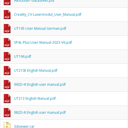
ABX00087-datasheet.pdf
Creality_CV-Lasermodul_User_Manual.pdf
UT195 User Manual German.pdf
VP4L-Plus-User-Manual-2023-V6.pdf
UT196.pdf
UT210E English Manual.pdf
992D-III English user manual.pdf
UT213 English Manual.pdf
982D-III English user manual.pdf
3dviewer.rar