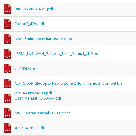
RK6006-2024-4-23.pdf
Falcon2_40W.pdf
s-scs-5min-epoxy-kartusche-d.pdf
LPS8N_LoRaWAN_Gateway_User_Manual_v1.0.pdf
UT195DS.pdf
GL-RC-009_Gledopto New 8-Zone 2.4G RF Remote_Compatible
ZigBee Pro Series.pdf
User_Manual_RD60xx-x.pdf
MSDS Water Washable Resin.pdf
421334-PB2S.pdf