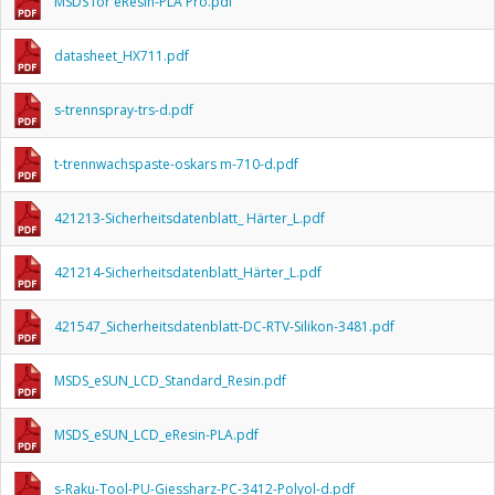
MSDS for eResin-PLA Pro.pdf
datasheet_HX711.pdf
s-trennspray-trs-d.pdf
t-trennwachspaste-oskars m-710-d.pdf
421213-Sicherheitsdatenblatt_ Härter_L.pdf
421214-Sicherheitsdatenblatt_Härter_L.pdf
421547_Sicherheitsdatenblatt-DC-RTV-Silikon-3481.pdf
MSDS_eSUN_LCD_Standard_Resin.pdf
MSDS_eSUN_LCD_eResin-PLA.pdf
s-Raku-Tool-PU-Giessharz-PC-3412-Polyol-d.pdf