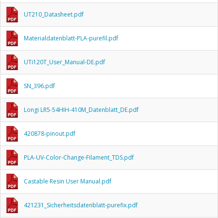
UT210_Datasheet.pdf
Materialdatenblatt-PLA-purefil.pdf
UTi120T_User_Manual-DE.pdf
SN_396.pdf
Longi LR5-54HIH-410M_Datenblatt_DE.pdf
420878-pinout.pdf
PLA-UV-Color-Change-Filament_TDS.pdf
Castable Resin User Manual.pdf
421231_Sicherheitsdatenblatt-purefix.pdf