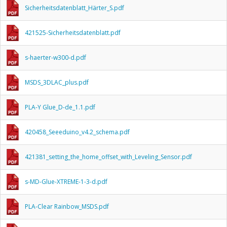
Sicherheitsdatenblatt_Härter_S.pdf
421525-Sicherheitsdatenblatt.pdf
s-haerter-w300-d.pdf
MSDS_3DLAC_plus.pdf
PLA-Y Glue_D-de_1.1.pdf
420458_Seeeduino_v4.2_schema.pdf
421381_setting_the_home_offset_with_Leveling_Sensor.pdf
s-MD-Glue-XTREME-1-3-d.pdf
PLA-Clear Rainbow_MSDS.pdf