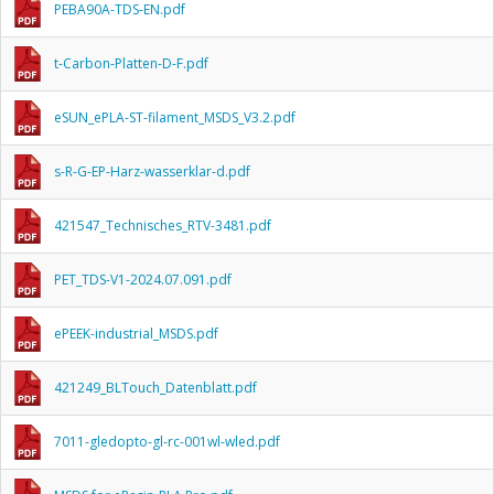
PEBA90A-TDS-EN.pdf
t-Carbon-Platten-D-F.pdf
eSUN_ePLA-ST-filament_MSDS_V3.2.pdf
s-R-G-EP-Harz-wasserklar-d.pdf
421547_Technisches_RTV-3481.pdf
PET_TDS-V1-2024.07.091.pdf
ePEEK-industrial_MSDS.pdf
421249_BLTouch_Datenblatt.pdf
7011-gledopto-gl-rc-001wl-wled.pdf