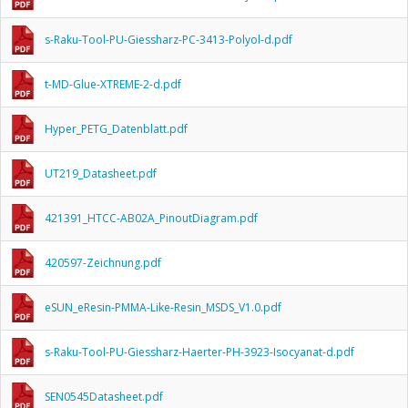
s-Raku-Tool-PU-Giessharz-PC-3413-Polyol-d.pdf
t-MD-Glue-XTREME-2-d.pdf
Hyper_PETG_Datenblatt.pdf
UT219_Datasheet.pdf
421391_HTCC-AB02A_PinoutDiagram.pdf
420597-Zeichnung.pdf
eSUN_eResin-PMMA-Like-Resin_MSDS_V1.0.pdf
s-Raku-Tool-PU-Giessharz-Haerter-PH-3923-Isocyanat-d.pdf
SEN0545Datasheet.pdf