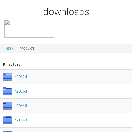
downloads
INDEX
PRODUKTE
Directory
420124
420268
420446
421183