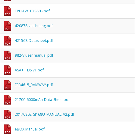
TPU-LW_TDS-V1-.pdf
420878-zeichnung.pdf
421568-Datasheet.pdf
982-V user manual.pdf
ASA+_TDS V1.pdf
ER34615_RAMWAY.pdf
21700-6000mAh-Data-Sheet.pdf
20170802_SI168U_MANUAL_V2.pdf
eBOX Manual.pdf