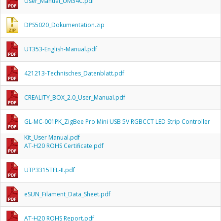
User_Manual_UM34C.pdf
DPS5020_Dokumentation.zip
UT353-English-Manual.pdf
421213-Technisches_Datenblatt.pdf
CREALITY_BOX_2.0_User_Manual.pdf
GL-MC-001PK_ZigBee Pro Mini USB 5V RGBCCT LED Strip Controller
Kit_User Manual.pdf
AT-H20 ROHS Certificate.pdf
UTP3315TFL-II.pdf
eSUN_Filament_Data_Sheet.pdf
AT-H20 ROHS Report.pdf