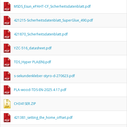
MSDS_Esun_ePAHT-CF_Sicherheitsdatenblatt.pdf
421215-Sicherheitsdatenblatt_SuperGlue_490.pdf
421870_Sicherheitsdatenblatt.pdf
YZC-516_datasheet.pdf
TDS_Hyper PLA(EN).pdf
s-sekundenkleber-styro-d-270623.pdf
PLA-wood-TDS-EN-2025.4.17.pdf
CH341SER.ZIP
421381_setting_the_home_offset.pdf