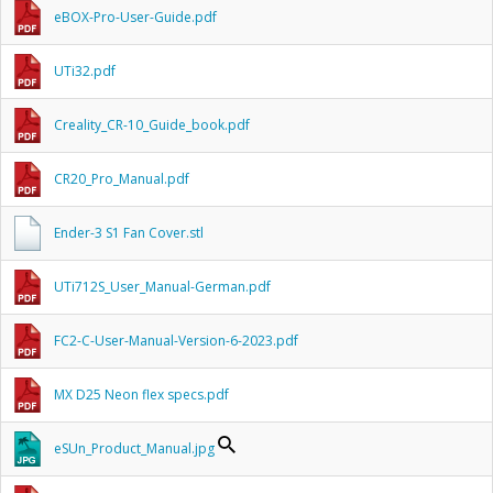
eBOX-Pro-User-Guide.pdf
UTi32.pdf
Creality_CR-10_Guide_book.pdf
CR20_Pro_Manual.pdf
Ender-3 S1 Fan Cover.stl
UTi712S_User_Manual-German.pdf
FC2-C-User-Manual-Version-6-2023.pdf
MX D25 Neon flex specs.pdf
eSUn_Product_Manual.jpg