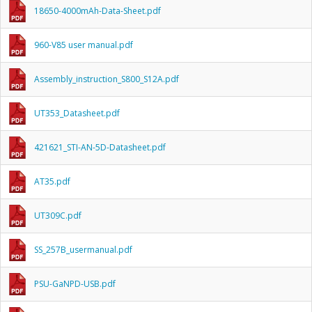
18650-4000mAh-Data-Sheet.pdf
960-V85 user manual.pdf
Assembly_instruction_S800_S12A.pdf
UT353_Datasheet.pdf
421621_STI-AN-5D-Datasheet.pdf
AT35.pdf
UT309C.pdf
SS_257B_usermanual.pdf
PSU-GaNPD-USB.pdf