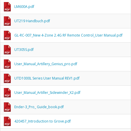
LM600A.pdf
UT219 Handbuch.pdf
GL-RC-007_New 4-Zone 2.4G RF Remote Control_User Manual.pdf
UT305S.pdf
User_Manual_Artillery_Genius_pro.pdf
UTD1000L Series User Manual REV1.pdf
User_Manual_Artiller_Sidewinder_X2.pdf
Ender-3_Pro_ Guide_book.pdf
420457_Introduction to Grove.pdf